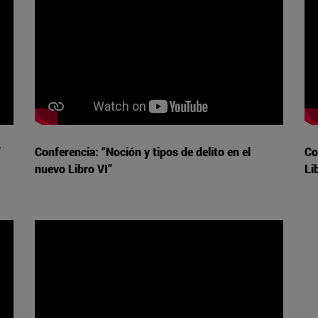
”
Conferencia: “Noción y tipos de delito en el
Co
nuevo Libro VI”
Li