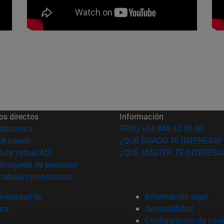
os directos
Información
(abre en nueva ventana)
Biblioteca
TFNO +34 948 42 56 00
(abre en nueva ventana)
Mi correo
¿QUÉ GRADO TE INTERESA?
(abre en nueva ventana)
Aula virtual ADI
¿QUÉ MÁSTER TE INTERESA
(abre en nueva ventana)
Búsqueda de personas
(abre en nueva ventana)
Trabaja con nosotros
versidad de
Información legal
rra
Accesibilidad
Configuración de coo