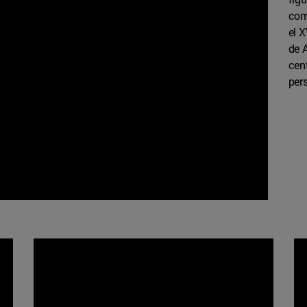
com
el 
de 
cen
pers