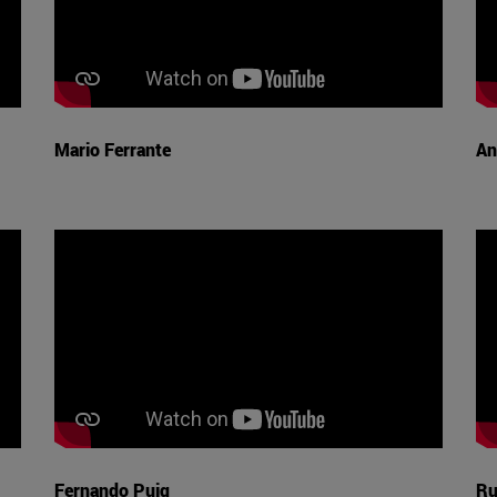
Mario Ferrante
An
Fernando Puig
Ru