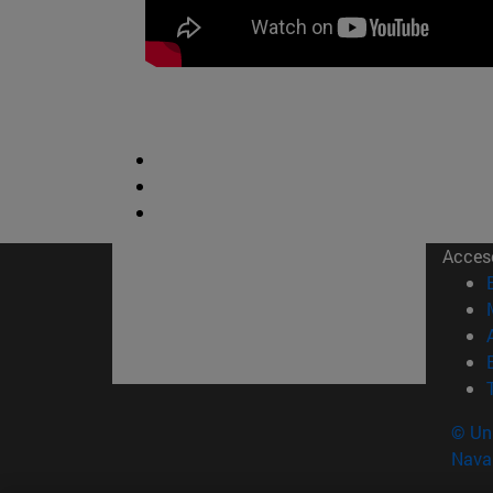
Acces
© Uni
Nava