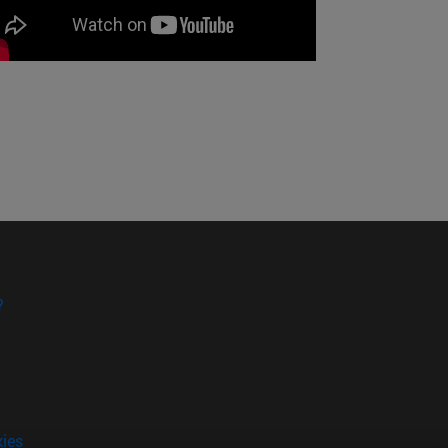
?
kies