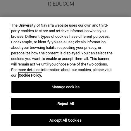
1) EDUCOM
2) El nombre y apellido de la
The University of Navarra website uses our own and third-
persona(s) inscrita(s) o de la entidad
party cookies to store and retrieve information when you
educativa que hace el pago
browse. Different types of cookies have different purposes.
For example, to identify you as a user, obtain information
about your browsing habits respecting your privacy, or
Banco: CAIXABANK
personalize how the content is displayed. You can select the
IBAN: ES87 2100 6450 88 2200247276
cookies you want to enable or accept them all. This banner
will remain active until you choose one of the two options.
For more detailed information about our cookies, please visit
Agradeceríamos que, una vez realizada la
our
Cookie Policy.
transferencia, nos remitiese un
Manage cookies
justificante de pago a
educom@unav.es
Reject All
Accept All Cookies