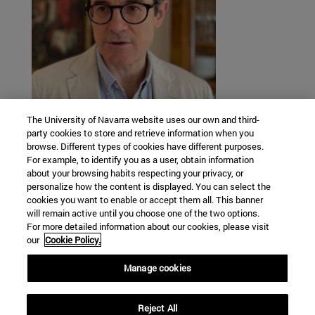
The University of Navarra website uses our own and third-
party cookies to store and retrieve information when you
D. José Iribas
browse. Different types of cookies have different purposes.
For example, to identify you as a user, obtain information
Abogado y Mediador.
about your browsing habits respecting your privacy, or
Experto en acompañamiento. Consultor
personalize how the content is displayed. You can select the
Educativo.
cookies you want to enable or accept them all. This banner
will remain active until you choose one of the two options.
For more detailed information about our cookies, please visit
our
Cookie Policy.
Manage cookies
Campus universitario s/n
Reject All