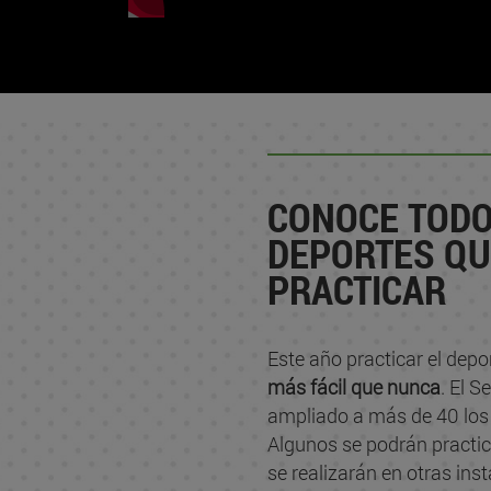
CONOCE TODO
DEPORTES QU
PRACTICAR
Este año practicar el depo
más fácil que nunca
. El S
ampliado a más de 40 los 
Algunos se podrán practic
se realizarán en otras ins