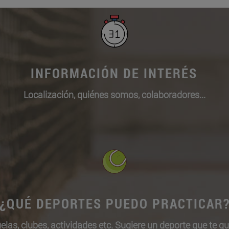
INFORMACIÓN DE INTERÉS
Localización, quiénes somos, colaboradores...
¿QUÉ DEPORTES PUEDO PRACTICAR
elas, clubes, actividades etc. Sugiere un deporte que te g