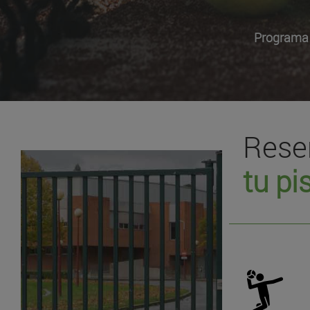
Programa p
Rese
tu pi