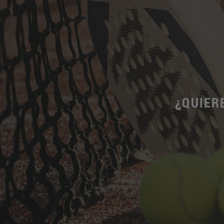
¿QUIER