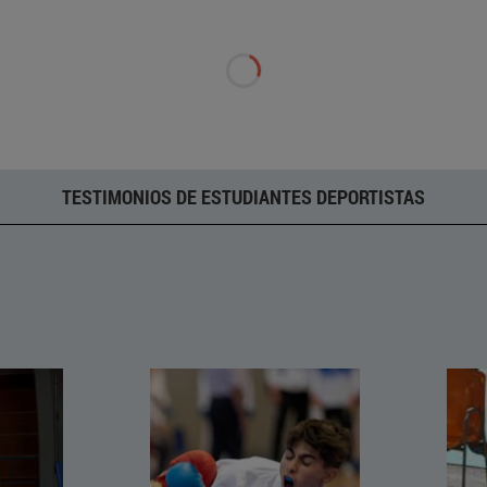
TESTIMONIOS DE ESTUDIANTES DEPORTISTAS