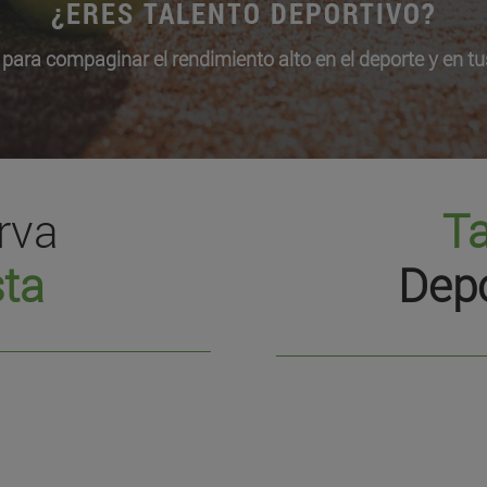
¿ERES TALENTO DEPORTIVO?
ara compaginar el rendimiento alto en el deporte y en tu
rva
Ta
sta
Depo