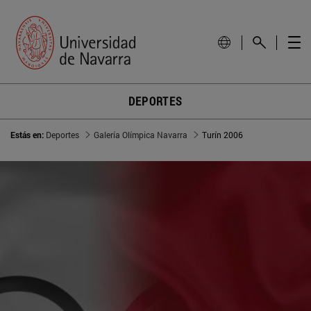
DEPORTES
Estás en:
Deportes
Galería Olímpica Navarra
Turín 2006