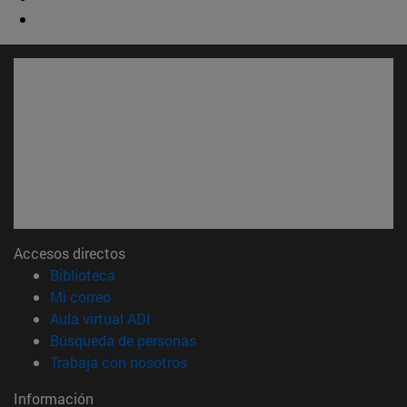
Accesos directos
(abre en nueva ventana)
Biblioteca
(abre en nueva ventana)
Mi correo
(abre en nueva ventana)
Aula virtual ADI
(abre en nueva ventana)
Búsqueda de personas
(abre en nueva ventana)
Trabaja con nosotros
Información