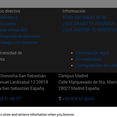
os directos
Información
(abre en nueva ventana)
Biblioteca
TFNO +34 948 42 56 00
(abre en nueva ventana)
Mi correo
¿QUÉ GRADO TE INTERESA?
(abre en nueva ventana)
Aula virtual ADI
¿QUÉ MÁSTER TE INTERESA
(abre en nueva ventana)
Búsqueda de personas
(abre en nueva ventana)
Trabaja con nosotros
versidad de
Información legal
rra
Accesibilidad
Configuración de coo
Donostia-San Sebastián
Campus Madrid
anuel Lardizabal 13 20018
Calle Marquesado de Sta. Marta
a-San Sebastián España
28027 Madrid España
43 21 98 77
T.
+34 914 51 43 41
Nueva York (IESE)
Campus Munich (IESE)
to store and retrieve information when you browse.
7th St 10019-2201 Nueva York
Maria-Theresia-Straße 15 8167