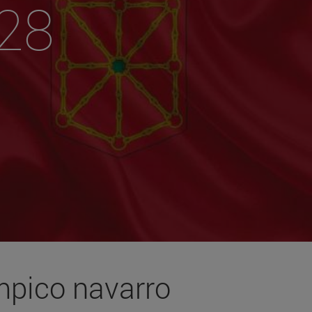
28
ímpico navarro