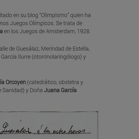
itado en su blog “Olimpismo” quien ha
 unos Juegos Olímpicos. Se trata de
a
en los Juegos de Amsterdam, 1928.
Valle de Guesálaz, Merindad de Estella,
arcía Ilurre (otorrinolaringólogo) y
ía Orcoyen
(catedrático, obstetra y
 de Sanidad) y Doña
Juana García