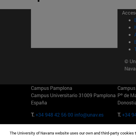
Acces
© Uni
Nava
Campus Pamplona
Campus 
Campus Universitario 31009 Pamplona
Pº de M
España
Donosti
T.
+34 948 42 56 00
info@unav.es
T.
+34 9
Campus Madrid (IESE)
Campus 
The University of Navarra website uses our own and third-party cookies 
Camino del Cerro Águila 3 28023
165 W 5