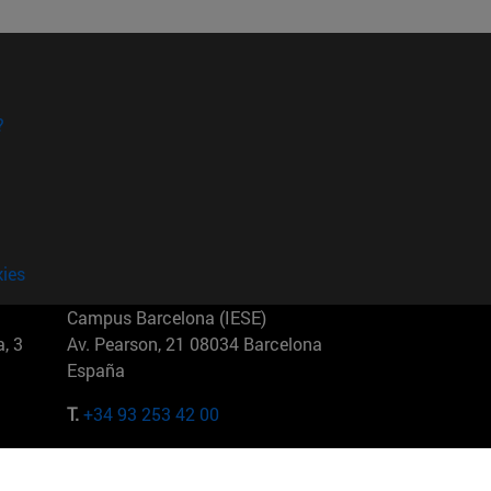
?
kies
Campus Barcelona (IESE)
, 3
Av. Pearson, 21 08034 Barcelona
España
T.
+34 93 253 42 00
Campus Sao Paulo (IESE)
5
Rua Martiniano de Carvalho, 573