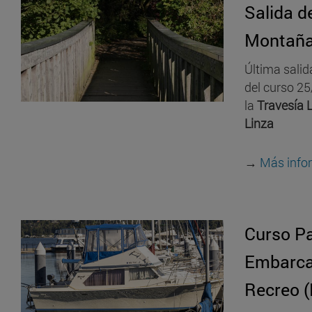
Salida d
Montañ
Última sali
del curso 25
la
Travesía 
Linza
→
Más info
Curso Pa
Embarca
Recreo 