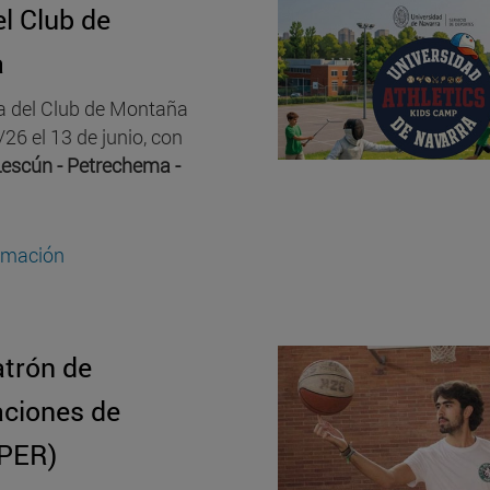
el Club de
a
da del Club de Montaña
/26 el 13 de junio, con
Lescún - Petrechema -
rmación
trón de
ciones de
(PER)