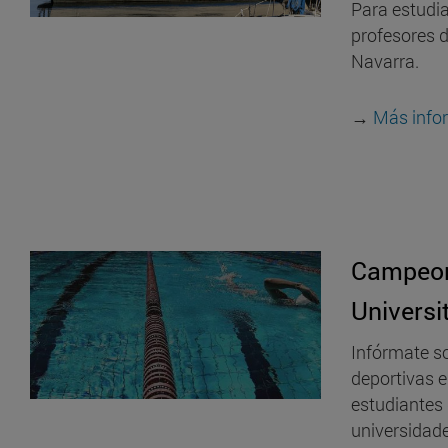
Para estudia
profesores d
Navarra.
→
Más info
Campeon
Universi
Infórmate s
deportivas e
estudiantes 
universidad