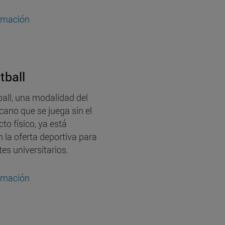
rmación
tball
ball, una modalidad del
cano que se juega sin el
to físico, ya está
n la oferta deportiva para
tes universitarios.
rmación