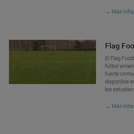
→
Más info
Flag Foo
El Flag Foot
fútbol ameri
fuerte contac
disponible e
los estudian
→
Más info