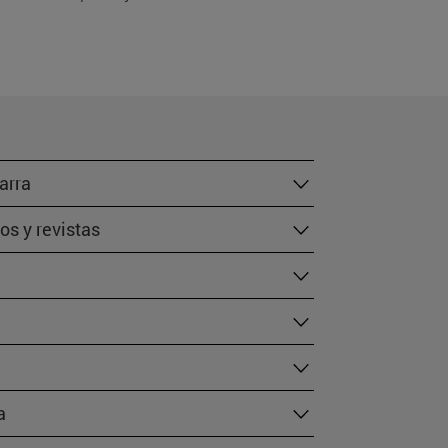
arra
os y revistas
a