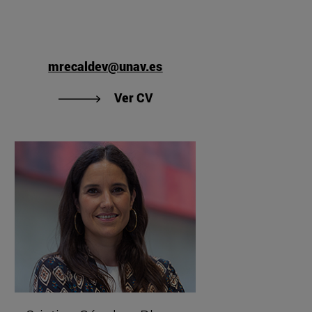
mrecaldev@unav.es
rtilla Manjón"
"Ver CV de Mónica Recalde 
Ver CV