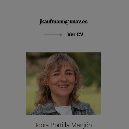
jkaufmann@unav.es
 Mónica Herrero Subias"
"Ver CV de Jürg Ka
Ver CV
Idoia Portilla Manjón