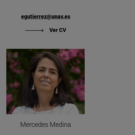
egutierrez@unav.es
"Ver CV de Elena Gutiérrez G
nzález Tosat"
Ver CV
Mercedes Medina