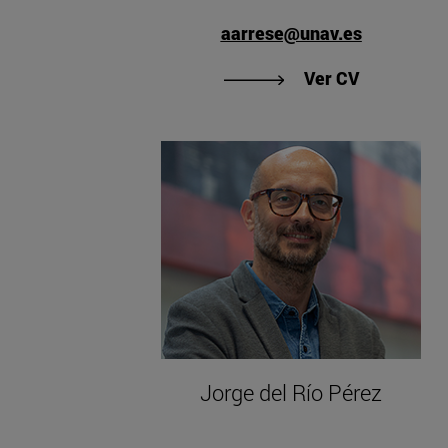
aarrese@unav.es
"Ver CV de
Ver CV
Jorge del Río Pérez