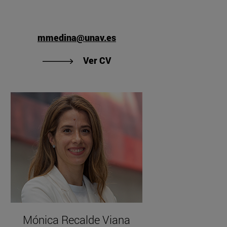
mmedina@unav.es
ufmann Argüeta"
"Ver CV de Mercedes Medin
Ver CV
Mónica Recalde Viana