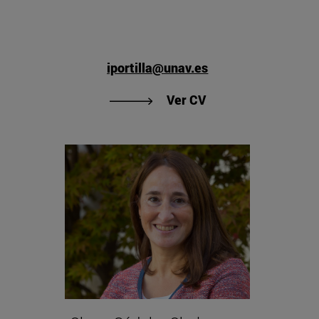
iportilla@unav.es
"Ver CV de Idoia Po
 Francisco Javier Pérez-Latre"
Ver CV