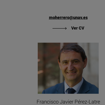
moherrero@unav.es
"Ver CV de
Ver CV
Francisco Javier Pérez-Latre