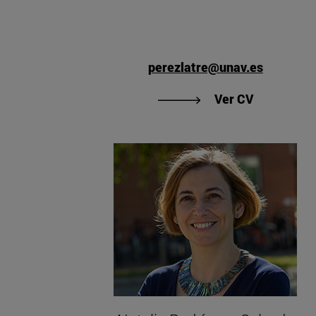
perezlatre@unav.es
"Ver CV de
Ver CV