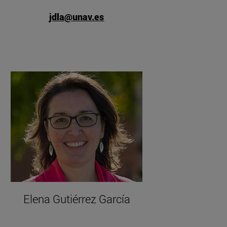
jdla@unav.es
ringué Sala"
Elena Gutiérrez García