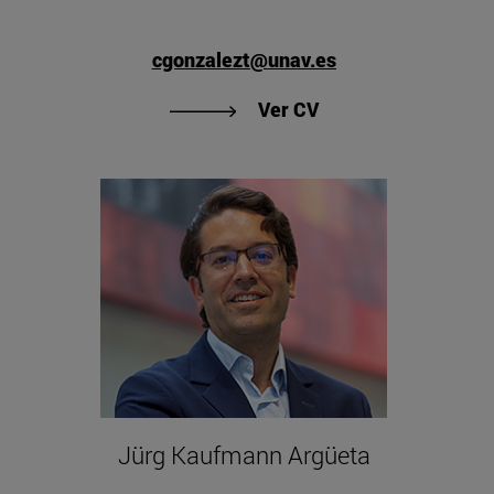
cgonzalezt@unav.es
Jorge del Río Pérez"
"Ver CV de Clara Go
Ver CV
Jürg Kaufmann Argüeta