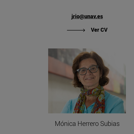
jrio@unav.es
"Ver CV de 
Ver CV
Mónica Herrero Subias