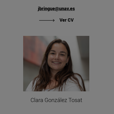
jbringue@unav.es
 Ángel Arrese Reca"
"Ver CV de Xavier B
Ver CV
Clara González Tosat