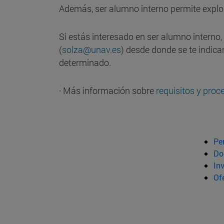
Además, ser alumno interno permite explor
Si estás interesado en ser alumno interno
(
solza@unav.es
) desde donde se te indic
determinado.
· Más información sobre
requisitos y proc
Pe
Do
In
Of