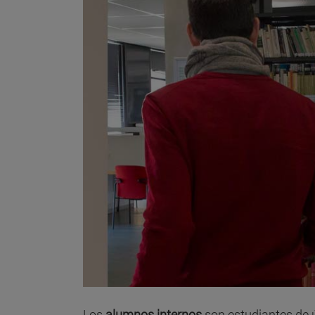
Los
alumnos internos
son estudiantes de 