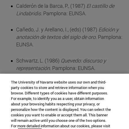
Calderón de la Barca, P., (1987)
El castillo de
Lindabridis
. Pamplona: EUNSA.
Cañedo, J. y Arellano, I., (eds) (1987)
Edición y
anotación de textos del siglo de oro
. Pamplona:
EUNSA.
Schwartz, L. (1986)
Quevedo: discurso y
representación
. Pamplona: EUNSA.
The University of Navarra website uses our own and third-
party cookies to store and retrieve information when you
browse. Different types of cookies have different purposes.
Departamento de Filología
For example, to identify you as a user, obtain information
about your browsing habits respecting your privacy, or
personalize how the content is displayed. You can select the
cookies you want to enable or accept them all. This banner
Facultad de Filosofía y Letras
will remain active until you choose one of the two options.
For more detailed information about our cookies, please visit