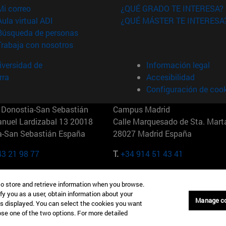
(abre en nueva ventana)
Mi correo
¿QUÉ GRADO TE INTERESA?
(abre en nueva ventana)
Aula virtual ADI
¿QUÉ MÁSTER TE INTERESA
(abre en nueva ventana)
Búsqueda de personas
(abre en nueva ventana)
Trabaja con nosotros
versidad de
Información legal
rra
Accesibilidad
Configuración de coo
Donostia-San Sebastián
Campus Madrid
anuel Lardizabal 13 20018
Calle Marquesado de Sta. Marta
a-San Sebastián España
28027 Madrid España
43 21 98 77
T.
+34 914 51 43 41
Nueva York (IESE)
Campus Munich (IESE)
to store and retrieve information when you browse.
7th St 10019-2201 Nueva York
Maria-Theresia-Straße 15 8167
fy you as a user, obtain information about your
Múnich Alemania
Manage c
is displayed. You can select the cookies you want
oose one of the two options. For more detailed
6 346 8850
T.
+49 89 24209790