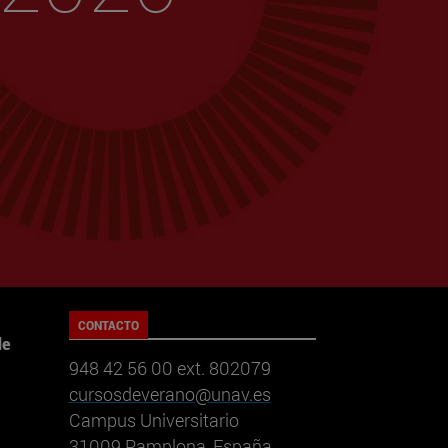
CONTACTO
de
948 42 56 00 ext. 802079
cursosdeverano@unav.es
Campus Universitario
31009 Pamplona, España