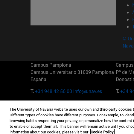
© Uni
Nava
Campus Pamplona
Campus 
Campus Universitario 31009 Pamplona
Pº de M
España
Donosti
T.
+34 948 42 56 00
info@unav.es
T.
+34 9
Campus Madrid (IESE)
Campus 
The University of Navarra website uses our own and third-party cookies 
Camino del Cerro Águila 3 28023
165 W 5
Different types of cookies have different purposes. For example, to identi
Madrid España
EE.UU
browsing habits respecting your privacy, or personalize how the content 
to enable or accept them all. This banner will remain active until you ch
T.
+34 912 11 30 00
T.
+1 64
information about our cookies, please visit our
Cookie Policy.