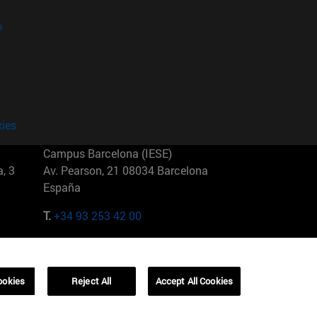
?
kies
Campus Barcelona (IESE)
, 3
Av. Pearson, 21 08034 Barcelona
España
T.
+34 93 253 42 00
Campus Sao Paulo (IESE)
5
Rua Martiniano de Carvalho, 573
01321001 Bela Vista Brasil
ookies
Reject All
Accept All Cookies
T.
+55 11 3177-8300