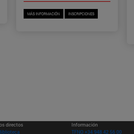
MÁS INFORMACIÓN
INSCRIPCIONES
os directos
Información
(abre en nueva ventana)
Biblioteca
TFNO +34 948 42 56 00