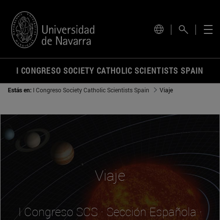
disponible para el sitio actual.
I C​ONGRESO SOCIETY CATHOLIC SCIENTISTS SPAIN
Estás en:
I C​ongreso Society Catholic Scientists Spain
Viaje
Viaje
I Congreso SCS · Sección Española ·