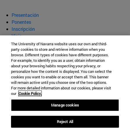
Presentación
Ponentes
Inscripción
Viaje
The University of Navarra website uses our own and third-
I Congreso Society of Catholic
party cookies to store and retrieve information when you
browse. Different types of cookies have different purposes.
Scientists
For example, to identify you as a user, obtain information
about your browsing habits respecting your privacy, or
personalize how the content is displayed. You can select the
cookies you want to enable or accept them all. This banner
Instituto Cultura y Sociedad
will remain active until you choose one of the two options.
For more detailed information about our cookies, please visit
Campus Universitario s/n
our
Cookie Policy.
Pamplona
31009
Navarra
Manage cookies
España
Reject All
Tel. +34 948 425600