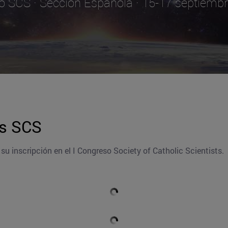
o SCS · Sección Española · 15-17 septiemb
os SCS
r su inscripción en el I Congreso Society of Catholic Scientists.