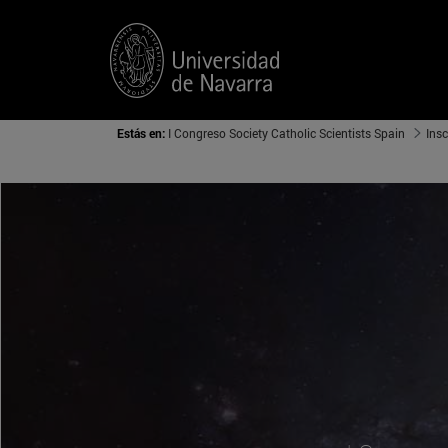
Estás en:
I C​ongreso Society Catholic Scientists Spain
Insc