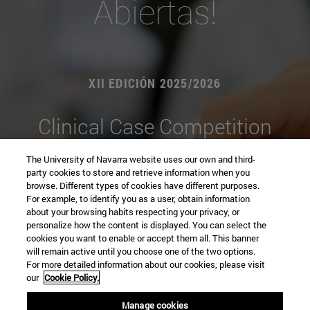
Abiertas!
XII EDICIÓN 2025/2026
Clinical Case Competition
By #MedUNAV
The University of Navarra website uses our own and third-
party cookies to store and retrieve information when you
browse. Different types of cookies have different purposes.
For example, to identify you as a user, obtain information
about your browsing habits respecting your privacy, or
personalize how the content is displayed. You can select the
Inscripciones
cookies you want to enable or accept them all. This banner
2025/2026
will remain active until you choose one of the two options.
For more detailed information about our cookies, please visit
our
Cookie Policy.
Manage cookies