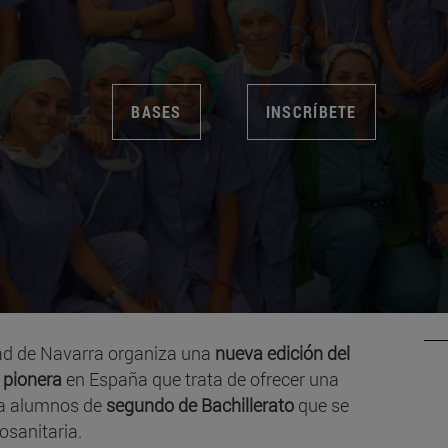
BASES
INSCRÍBETE
dad de Navarra organiza una
nueva edición del
 pionera
en España que trata de ofrecer una
l a alumnos de
segundo de Bachillerato
que se
osanitaria.