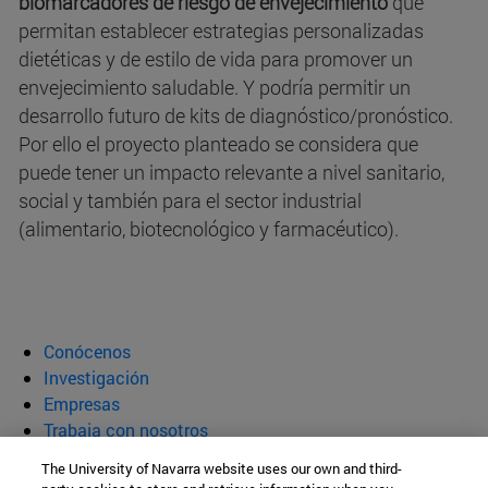
biomarcadores de riesgo de envejecimiento
que
permitan establecer estrategias personalizadas
dietéticas y de estilo de vida para promover un
envejecimiento saludable. Y podría permitir un
desarrollo futuro de kits de diagnóstico/pronóstico.
Por ello el proyecto planteado se considera que
puede tener un impacto relevante a nivel sanitario,
social y también para el sector industrial
(alimentario, biotecnológico y farmacéutico).
Conócenos
Investigación
Empresas
Trabaja con nosotros
Actualidad
The University of Navarra website uses our own and third-