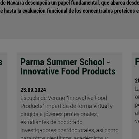
d de Navarra desempeña un papel fundamental, que abarca desde 
 hasta la evaluación funcional de los concentrados proteicos e
s
Parma Summer School -
Innovative Food Products
2
L
23.09.2024
o
Escuela de Verano “Innovative Food
p
Products” impartida de forma
virtual
y
a
dirigida a jóvenes profesionales,
v
estudiantes de doctorado,
investigadores postdoctorales, así como
para otros científicos, académicos y