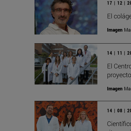
17 | 12 | 
El colág
Imagen
Man
14 | 11 | 
El Centr
proyecto
Imagen
Man
14 | 08 | 
Científic