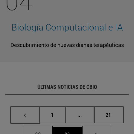
04
Biología Computacional e IA
Descubrimiento de nuevas dianas terapéuticas
ÚLTIMAS NOTICIAS DE CBIO
Página
Páginas intermedias Us
Página
1
...
21
Página
Página