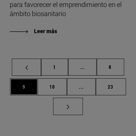
para favorecer el emprendimiento en el
ámbito biosanitario
Leer más
Página
Páginas intermedias U
Página
1
...
8
Página
Página
Páginas intermedias U
Página
9
10
...
23