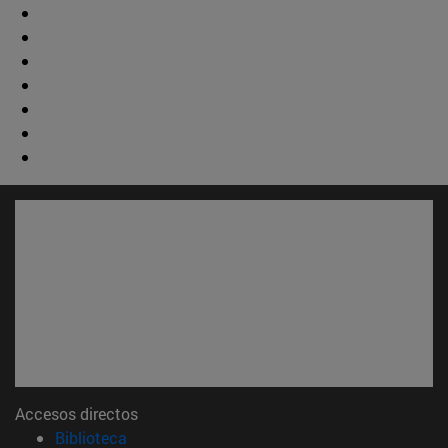
Accesos directos
(abre en nueva ventana)
Biblioteca