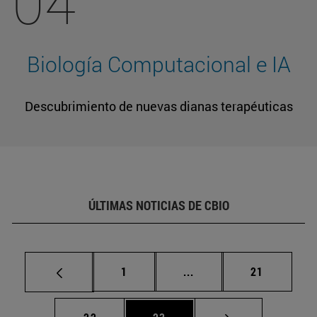
04
Biología Computacional e IA
Descubrimiento de nuevas dianas terapéuticas
ÚLTIMAS NOTICIAS DE CBIO
Página
Páginas intermedias Us
Página
1
...
21
Página
Página