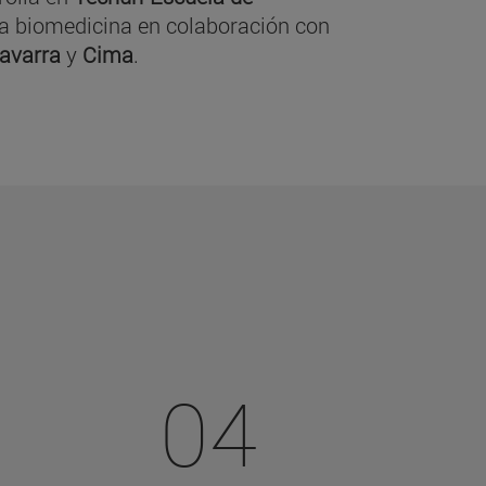
y la biomedicina en colaboración con
Navarra
y
Cima
.
04