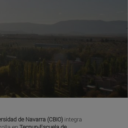
ersidad de Navarra (CBIO)
integra
rolla en
Tecnun-Escuela de