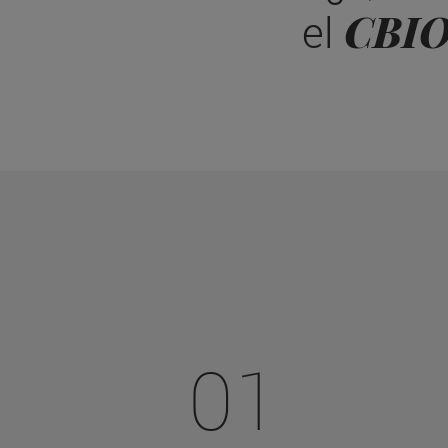
CBI
el
01