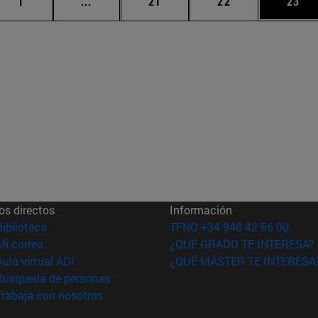
Página
Páginas intermedias Use TAB para desplaz
Página
Página
Pági
1
...
21
22
23
os directos
Información
(abre en nueva ventana)
Biblioteca
TFNO +34 948 42 56 00
(abre en nueva ventana)
Mi correo
¿QUÉ GRADO TE INTERESA?
(abre en nueva ventana)
Aula virtual ADI
¿QUÉ MÁSTER TE INTERESA
(abre en nueva ventana)
Búsqueda de personas
(abre en nueva ventana)
Trabaja con nosotros