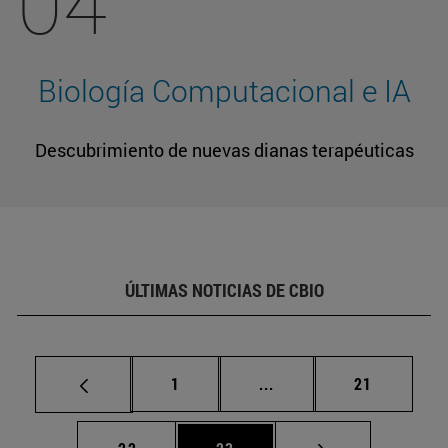
04
Biología Computacional e IA
Descubrimiento de nuevas dianas terapéuticas
ÚLTIMAS NOTICIAS DE CBIO
Página
Páginas intermedias Us
Página
1
...
21
Página
Página