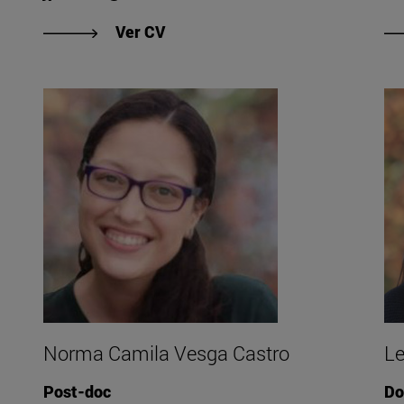
ábal Mensa"
"Ver CV de Jacobo Paredes Puen
Ver CV
Norma Camila Vesga Castro
Le
Post-doc
Do