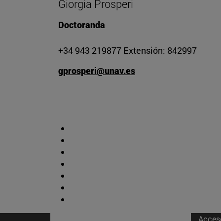
Giorgia Prosperi
Doctoranda
+34 943 219877 Extensión: 842997
gprosperi@unav.es
Acces