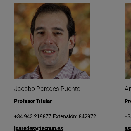
Jacobo Paredes Puente
An
Profesor Titular
Pr
+34 943 219877 Extensión: 842972
+3
jparedes@tecnun.es
as