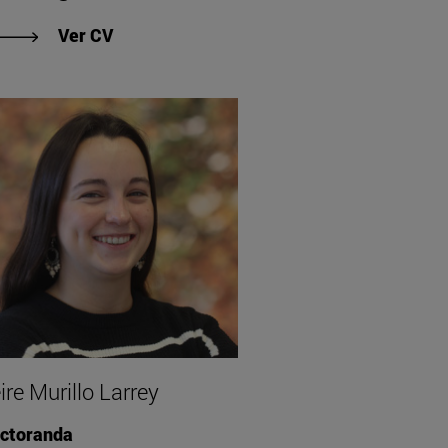
te"
"Ver CV de Ana Sancho Erkizia"
Ver CV
ire Murillo Larrey
ctoranda