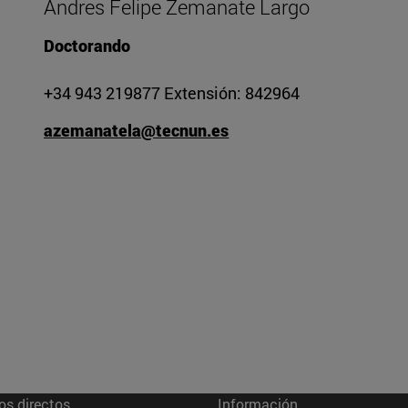
Andres Felipe Zemanate Largo
Doctorando
+34 943 219877 Extensión: 842964
azemanatela@tecnun.es
os directos
Información