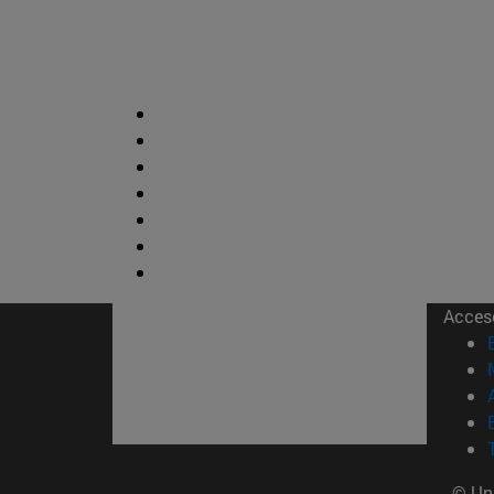
Acces
© Uni