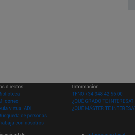
os directos
Información
(abre en nueva ventana)
Biblioteca
TFNO +34 948 42 56 00
(abre en nueva ventana)
Mi correo
¿QUÉ GRADO TE INTERESA?
(abre en nueva ventana)
Aula virtual ADI
¿QUÉ MÁSTER TE INTERESA
(abre en nueva ventana)
Búsqueda de personas
(abre en nueva ventana)
Trabaja con nosotros
versidad de
Información legal