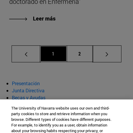
doctorado en Enfermería"
Leer más
Página
Página
1
2
Presentación
Junta Directiva
Becas y Ayudas
Actividades
The University of Navarra website uses our own and third-
Noticias
party cookies to store and retrieve information when you
browse. Different types of cookies have different purposes.
Cátedra María Egea
For example, to identify you as a user, obtain information
about your browsing habits respecting your privacy, or