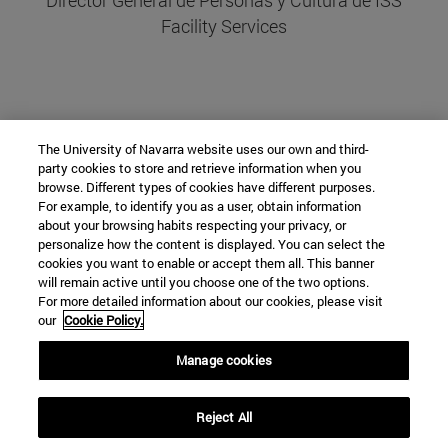
Director General de Personas y Cultura de ISS
Facility Services
The University of Navarra website uses our own and third-
party cookies to store and retrieve information when you
browse. Different types of cookies have different purposes.
For example, to identify you as a user, obtain information
about your browsing habits respecting your privacy, or
personalize how the content is displayed. You can select the
Cátedra ISS
cookies you want to enable or accept them all. This banner
will remain active until you choose one of the two options.
For more detailed information about our cookies, please visit
our
Cookie Policy.
Campus Universitario
Manage cookies
Pamplona
31009
Navarra
España
Reject All