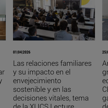
01|04|2026
25|
Las relaciones familiares
A
ar
y su impacto en el
g
y
envejecimiento
e
sostenible y en las
C
decisiones vitales, tema
g
de la XI ICS Lecture
d