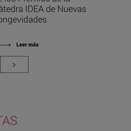
átedra IDEA de Nuevas
ongevidades
Leer más
ias Use TAB para desplazarse.
a
TAS