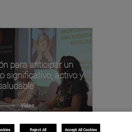
ón para anticipar un
 significativo, activo y
saludable
Vídeo
ookies
Reject All
Accept All Cookies