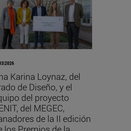
03|2026
na Karina Loynaz, del
rado de Diseño, y el
quipo del proyecto
ENIT, del MEGEC,
anadores de la II edición
e los Premios de la