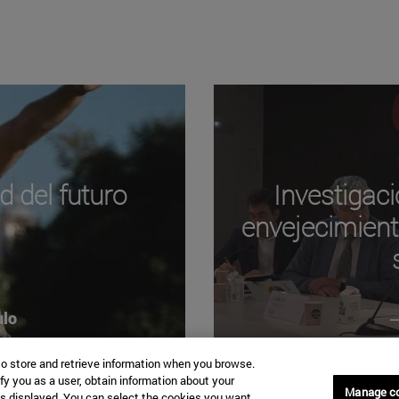
d del futuro
Investigaci
envejecimiento
ulo
to store and retrieve information when you browse.
fy you as a user, obtain information about your
Manage c
is displayed. You can select the cookies you want