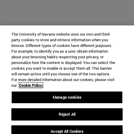
The University of Navarra website uses our own and third-
party cookies to store and retrieve information when you
browse. Different types of cookies have different purposes.
For example, to identify you as a user, obtain information
Aula Saludable
about your browsing habits respecting your privacy, or
personalize how the content is displayed. You can select the
cookies you want to enable or accept them all. This banner
will remain active until you choose one of the two options.
Facultad de Enfermería
For more detailed information about our cookies, please visit
our
Cookie Policy.
C/ Irunlarrea, 1
Manage cookies
Pamplona
31008
Navarra
España
Reject All
Tel. +34 948 425600
Accept All Cookies
ncanga@unav.es