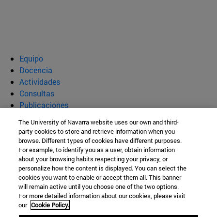
Equipo
Docencia
Actividades
Consultas
Publicaciones
Socios
The University of Navarra website uses our own and third-
party cookies to store and retrieve information when you
Área de Humanidades Farmacéuticas
browse. Different types of cookies have different purposes.
For example, to identify you as a user, obtain information
about your browsing habits respecting your privacy, or
personalize how the content is displayed. You can select the
Facultad de Farmacia
cookies you want to enable or accept them all. This banner
will remain active until you choose one of the two options.
C/ Irunlarrea, 1
For more detailed information about our cookies, please visit
our
Cookie Policy.
Pamplona
31008
Navarra