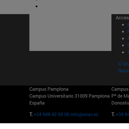
Acces
© Uni
Nava
Campus Pamplona
Campus 
Campus Universitario 31009 Pamplona
Pº de M
España
Donosti
T.
+34 948 42 56 00
info@unav.es
T.
+34 9
Campus Madrid (IESE)
Campus 