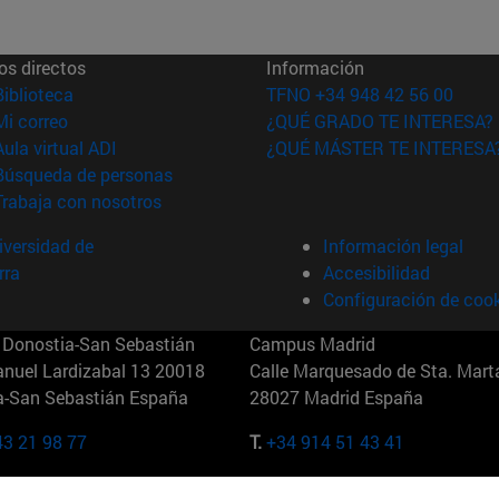
os directos
Información
(abre en nueva ventana)
Biblioteca
TFNO +34 948 42 56 00
(abre en nueva ventana)
Mi correo
¿QUÉ GRADO TE INTERESA?
(abre en nueva ventana)
Aula virtual ADI
¿QUÉ MÁSTER TE INTERESA
(abre en nueva ventana)
Búsqueda de personas
(abre en nueva ventana)
Trabaja con nosotros
versidad de
Información legal
rra
Accesibilidad
Configuración de coo
Donostia-San Sebastián
Campus Madrid
anuel Lardizabal 13 20018
Calle Marquesado de Sta. Marta
a-San Sebastián España
28027 Madrid España
43 21 98 77
T.
+34 914 51 43 41
Nueva York (IESE)
Campus Munich (IESE)