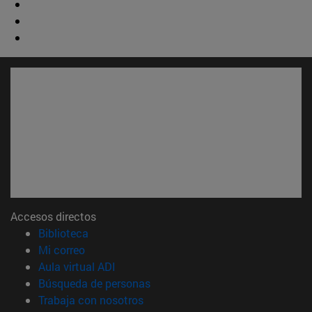
Accesos directos
(abre en nueva ventana)
Biblioteca
(abre en nueva ventana)
Mi correo
(abre en nueva ventana)
Aula virtual ADI
(abre en nueva ventana)
Búsqueda de personas
(abre en nueva ventana)
Trabaja con nosotros