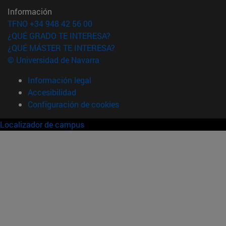
Información
TFNO +34 948 42 56 00
¿QUÉ GRADO TE INTERESA?
¿QUÉ MÁSTER TE INTERESA?
© Universidad de Navarra
Información legal
Accesibilidad
Configuración de cookies
Localizador de campus