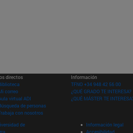
os directos
Información
(abre en nueva ventana)
Biblioteca
TFNO +34 948 42 56 00
(abre en nueva ventana)
Mi correo
¿QUÉ GRADO TE INTERESA?
(abre en nueva ventana)
Aula virtual ADI
¿QUÉ MÁSTER TE INTERESA
(abre en nueva ventana)
Búsqueda de personas
(abre en nueva ventana)
Trabaja con nosotros
versidad de
Información legal
rra
Accesibilidad