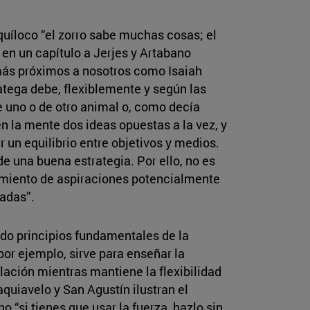
quíloco “el zorro sabe muchas cosas; el
en un capítulo a Jerjes y Artabano
ás próximos a nosotros como Isaiah
ratega debe, flexiblemente y según las
e uno o de otro animal o, como decía
en la mente dos ideas opuestas a la vez, y
 un equilibrio entre objetivos y medios.
e una buena estrategia. Por ello, no es
amiento de aspiraciones potencialmente
adas”.
ndo principios fundamentales de la
or ejemplo, sirve para enseñar la
lación mientras mantiene la flexibilidad
quiavelo y San Agustín ilustran el
o “si tienes que usar la fuerza, hazlo sin