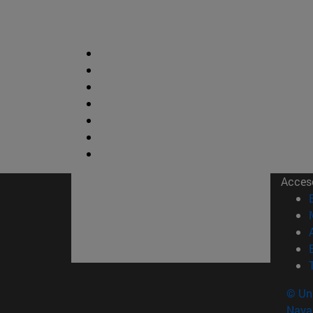
Acces
© Uni
Nava