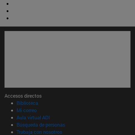
Accesos directos
(abre en nueva ventana)
Biblioteca
(abre en nueva ventana)
Mi correo
(abre en nueva ventana)
Aula virtual ADI
(abre en nueva ventana)
Búsqueda de personas
(abre en nueva ventana)
Trabaja con nosotros