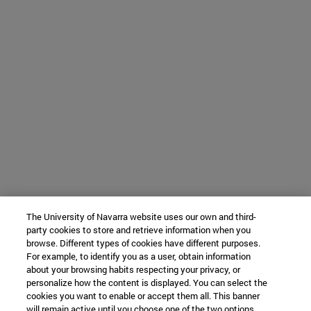
The University of Navarra website uses our own and third-
party cookies to store and retrieve information when you
browse. Different types of cookies have different purposes.
For example, to identify you as a user, obtain information
about your browsing habits respecting your privacy, or
personalize how the content is displayed. You can select the
cookies you want to enable or accept them all. This banner
will remain active until you choose one of the two options.