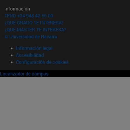
Información
TFNO +34 948 42 56 00
¿QUÉ GRADO TE INTERESA?
¿QUÉ MÁSTER TE INTERESA?
© Universidad de Navarra
Información legal
Accesibilidad
Configuración de cookies
Localizador de campus