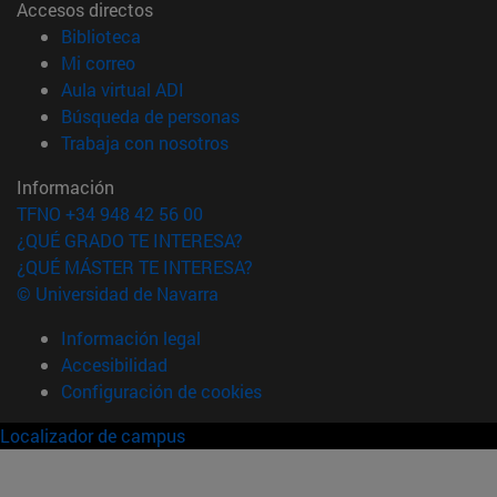
Accesos directos
(abre en nueva ventana)
Biblioteca
(abre en nueva ventana)
Mi correo
(abre en nueva ventana)
Aula virtual ADI
(abre en nueva ventana)
Búsqueda de personas
(abre en nueva ventana)
Trabaja con nosotros
Información
TFNO +34 948 42 56 00
¿QUÉ GRADO TE INTERESA?
¿QUÉ MÁSTER TE INTERESA?
© Universidad de Navarra
Información legal
Accesibilidad
Configuración de cookies
Localizador de campus