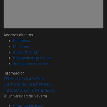
Accesos directos
(abre en nueva ventana)
Biblioteca
(abre en nueva ventana)
Mi correo
(abre en nueva ventana)
Aula virtual ADI
(abre en nueva ventana)
Búsqueda de personas
(abre en nueva ventana)
Trabaja con nosotros
Información
TFNO +34 948 42 56 00
¿QUÉ GRADO TE INTERESA?
¿QUÉ MÁSTER TE INTERESA?
© Universidad de Navarra
Información legal