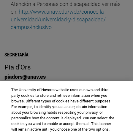
Atención a Personas con discapacidad ver más
en:
http://www.unav.edu/web/
conoce-la-
universidad/
universidad-y-discapacidad/
campus-inclusivo
SECRETARÍA
Pía d'Ors
piadors@unav.es
Campus Universitario
The University of Navarra website uses our own and third-
31009 Pamplona, España
party cookies to store and retrieve information when you
948425600
browse. Different types of cookies have different purposes.
For example, to identify you as a user, obtain information
about your browsing habits respecting your privacy, or
personalize how the content is displayed. You can select the
cookies you want to enable or accept them all. This banner
will remain active until you choose one of the two options.