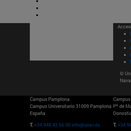
Acces
© Uni
Nava
Campus Pamplona
Campus 
Campus Universitario 31009 Pamplona
Pº de M
España
Donosti
T.
+34 948 42 56 00
info@unav.es
T.
+34 9