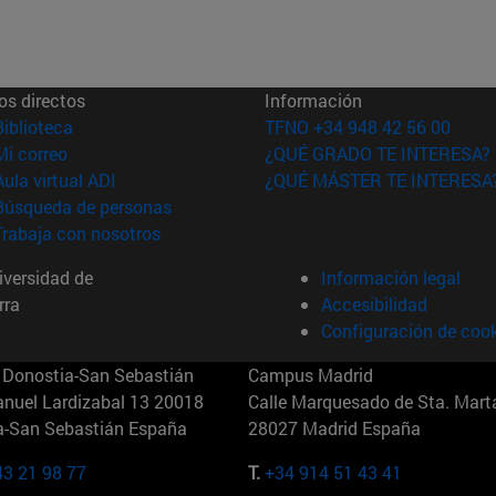
os directos
Información
(abre en nueva ventana)
Biblioteca
TFNO +34 948 42 56 00
(abre en nueva ventana)
Mi correo
¿QUÉ GRADO TE INTERESA?
(abre en nueva ventana)
Aula virtual ADI
¿QUÉ MÁSTER TE INTERESA
(abre en nueva ventana)
Búsqueda de personas
(abre en nueva ventana)
Trabaja con nosotros
versidad de
Información legal
rra
Accesibilidad
Configuración de coo
Donostia-San Sebastián
Campus Madrid
anuel Lardizabal 13 20018
Calle Marquesado de Sta. Marta
a-San Sebastián España
28027 Madrid España
43 21 98 77
T.
+34 914 51 43 41