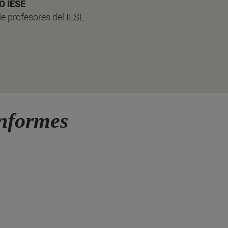
O IESE
de profesores del IESE
nformes