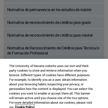
Normativa de permanencia en los estudios de máster
Normativa de reconocimiento de créditos para grado
Normativa de reconocimiento de créditos para máster
Normativa de Reconocimiento de Créditos para Técnica/o
de Formación Profesional
Normativa básica de la Universidad
The University of Navarra website uses our own and third-
party cookies to store and retrieve information when you
browse. Different types of cookies have different purposes.
Normativa general sobre evaluación
For example, to identify you as a user, obtain information
about your browsing habits respecting your privacy, or
personalize how the content is displayed. You can select the
cookies you want to enable or accept them all. This banner
will remain active until you choose one of the two options.
For more detailed information about our cookies, please visit
our
Cookie Policy.