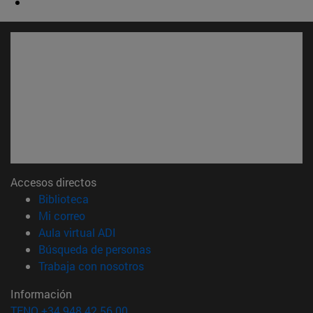
Accesos directos
(abre en nueva ventana)
Biblioteca
(abre en nueva ventana)
Mi correo
(abre en nueva ventana)
Aula virtual ADI
(abre en nueva ventana)
Búsqueda de personas
(abre en nueva ventana)
Trabaja con nosotros
Información
TFNO +34 948 42 56 00