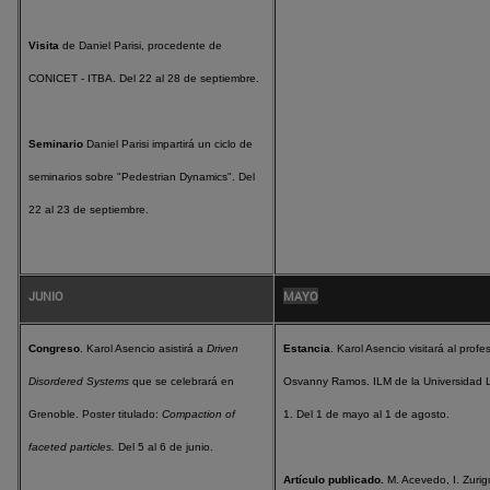
Visita
de Daniel Parisi, procedente de
CONICET - ITBA. Del 22 al 28 de septiembre.
Seminario
Daniel Parisi impartirá un ciclo de
seminarios sobre "Pedestrian Dynamics". Del
22 al 23 de septiembre.
JUNIO
MAYO
Congreso
. Karol Asencio asistirá a
Driven
Estancia
. Karol Asencio visitará al profe
Disordered Systems
que se celebrará en
Osvanny Ramos. ILM de la Universidad 
Grenoble. Poster titulado:
Compaction of
1. Del 1 de mayo al 1 de agosto.
faceted particles.
Del 5 al 6 de junio.
Artículo publicado.
M. Acevedo, I. Zurig