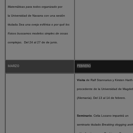
Matemáticas para todos organizado
por
la
Universidad de Navarra
con una sesión
titulada
Sea una oveja esférica o por qué los
físicos buscamos modelos simples de cosas
complejas
.
Del 24 al 27 de de junio.
MARZO
FEBRERO
Visita
de Ralf Stannarius y Kirsten Harth
procedente de la Universidad de Magde
(Alemania). Del 13 al 14 de febrero.
Seminario
. Celia Lozano impartirá un
seminario titulado
Breaking clogging arc