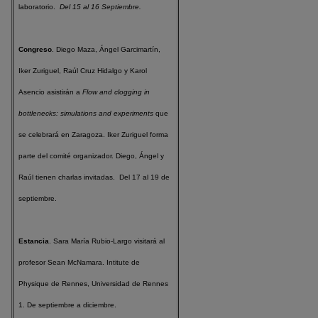
laboratorio.
Del 15 al 16 Septiembre.
Congreso
. Diego Maza, Ángel Garcimartín,
Iker Zuriguel, Raúl Cruz Hidalgo y Karol
Asencio asistirán a
Flow and clogging in
bottlenecks: simulations and experiments
que
se celebrará en Zaragoza. Iker Zuriguel forma
parte del comité organizador. Diego, Ángel y
Raúl tienen charlas invitadas.
Del 17 al 19 de
septiembre.
Estancia
. Sara María Rubio-Largo visitará al
profesor Sean McNamara. Intitute de
Physique de Rennes, Universidad de Rennes
1. De septiembre a diciembre.