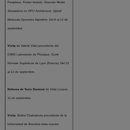
Pamplona. Poster titulado:
Granular Media
Simulations on GPU Architecture. Hybrid
Molecular Dynamics Algorithm.
Del 8 al 12 de
septiembre.
Visita
de Valerie Vidal procedente del
CNRS
Laboratoire de Physique, Ecole
Normale Supérieure de Lyon (Francia). Del 10
al 12 de septiembre.
Defensa de Tesis Doctoral
de Celia Lozano.
11 de septiembre.
Visita
. Bulbul Chakraborty procedente de la
Universidad de Brandeis visita nuestro