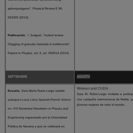
spheropolygons". Physical Review E 90,
063305 (2014).
Publicación
. I. Zuriguel. "Invited review:
Clogging of granular materials in bottlenecks".
Papers in Physics, vol. 6, art. 060014 (2014)
SEPTIEMBRE
AGOSTO
Women and CUDA
.
Escuela
. Sara María Rubio-Largo asistirá
Sara M. Rubio-Largo invitada a partici
una campaña internacional de Nvidia, j
a
Jacques-Louis Lions Spanish-French School
jóvenes mujeres de todo el mundo.
on: XVI Numerical Simulation in Physics and
Engineering
orgranizado por la Universidad
Pública de Navarra y que se celebrará en