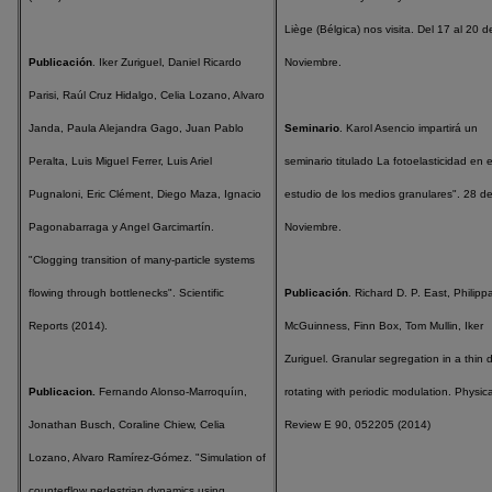
Liège (Bélgica) nos visita. Del 17 al 20 d
Publicación
. Iker Zuriguel, Daniel Ricardo
Noviembre.
Parisi, Raúl Cruz Hidalgo, Celia Lozano, Alvaro
Janda, Paula Alejandra Gago, Juan Pablo
Seminario
. Karol Asencio impartirá un
Peralta, Luis Miguel Ferrer, Luis Ariel
seminario titulado La fotoelasticidad en e
Pugnaloni, Eric Clément, Diego Maza, Ignacio
estudio de los medios granulares". 28 d
Pagonabarraga y Angel Garcimartín.
Noviembre.
"Clogging transition of many-particle systems
flowing through bottlenecks". Scientific
Publicación
. Richard D. P. East, Philipp
Reports (2014).
McGuinness, Finn Box, Tom Mullin, Iker
Zuriguel. Granular segregation in a thin 
Publicacion.
Fernando Alonso-Marroquíın,
rotating with periodic modulation. Physica
Jonathan Busch, Coraline Chiew, Celia
Review E 90, 052205 (2014)
Lozano, Alvaro Ramírez-Gómez. "Simulation of
counterflow pedestrian dynamics using