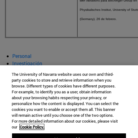
with vibrations
para Bechinger Group en
Physikalisches Institut, University of Stutt
(Germany). 26 de febrero.
Personal
Investigación
Publicaciones
The University of Navarra website uses our own and third-
Innovación
party cookies to store and retrieve information when you
browse. Different types of cookies have different purposes.
Laboratorio de Medios Granulares
For example, to identify you as a user, obtain information
about your browsing habits respecting your privacy, or
personalize how the content is displayed. You can select the
cookies you want to enable or accept them all. This banner
Facultad de Ciencias
will remain active until you choose one of the two options.
For more detailed information about our cookies, please visit
C/ Irunlarrea, 1
our
Cookie Policy.
Pamplona
31008
Navarra