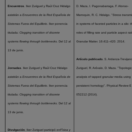
Encuentros
. Iker Zuriguel y Raúl Cruz Hidalgo
D. Maza, I. Pagonabarraga, F. Alonso-
asistirán a
Encuentros de la Red Española de
Marroquin, R. C. Hidalgo. "Stress transmi
Sistemas Fuera del Equilibrio
. Iker ponencia
in systems of faceted particles in a silo: 
titulada:
Clogging transition of discrete
roles of filling rate and particle aspect rat
systems flowing through bottlenecks.
Del 12 al
Granular Matter. 16:411–420. 2014.
13 de junio.
Artículo publicado.
S. Ardanza-Trevijano
Jornadas
. Iker Zuriguel y Raúl Cruz Hidalgo
Zuriguel, R. Arévalo, D. Maza. "Topologic
asistirán a
Encuentros de la Red Española de
analysis of tapped granular media using
Sistemas Fuera del Equilibrio
. Iker ponencia
persistent homology". Physical Review E
titulada:
Clogging transition of discrete
052212 (2014).
systems flowing through bottlenecks.
Del 12 al
13 de junio.
Divulgación
. Iker Zuriguel participó en
Física y