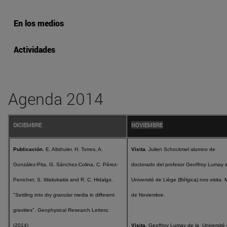
En los medios
Actividades
Agenda 2014
DICIEMBRE
NOVIEMBRE
Publicación
. E. Altshuler, H. Torres, A.
Visita
. Julien Schockmel alumno de
González-Pita, G. Sánchez-Colina, C. Pérez-
doctorado del profesor Geoffroy Lumay 
Penichet, S. Waitukaitis and R. C. Hidalgo.
Université de Liège (Bélgica) nos visita.
"Settling into dry granular media in different
de Noviembre.
gravities". Geophysical Research Letters.
(2014)
Visita
. Geoffroy Lumay de la Université