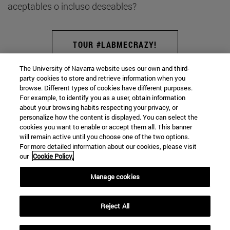
aceptables o incluso deseables?
TOUR #LABMECRAZY!
The University of Navarra website uses our own and third-
party cookies to store and retrieve information when you
browse. Different types of cookies have different purposes.
Museo de Ciencias · Universidad de
For example, to identify you as a user, obtain information
about your browsing habits respecting your privacy, or
Navarra
personalize how the content is displayed. You can select the
cookies you want to enable or accept them all. This banner
will remain active until you choose one of the two options.
For more detailed information about our cookies, please visit
our
Cookie Policy.
C/ Irunlarrea, 1
Manage cookies
Pamplona
31008
Navarra
España
Reject All
Tel. +34 948 425600 (Ext: 806649)