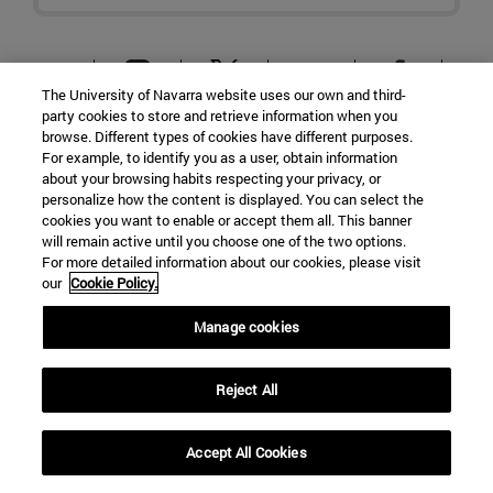
The University of Navarra website uses our own and third-
party cookies to store and retrieve information when you
browse. Different types of cookies have different purposes.
For example, to identify you as a user, obtain information
about your browsing habits respecting your privacy, or
Museo de Ciencias · Universidad de
personalize how the content is displayed. You can select the
cookies you want to enable or accept them all. This banner
Navarra
will remain active until you choose one of the two options.
For more detailed information about our cookies, please visit
our
Cookie Policy.
Manage cookies
C/ Irunlarrea, 1
Pamplona
31008
Navarra
Reject All
España
Accept All Cookies
Tel. +34 948 425600 (Ext: 806649)