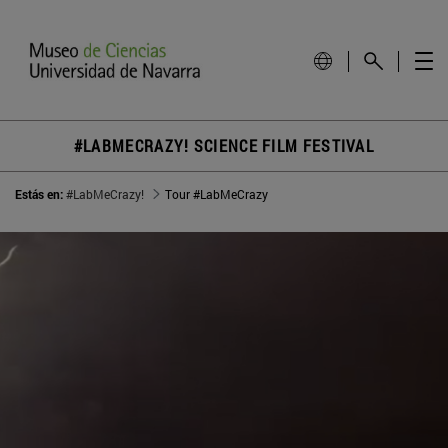
#LABMECRAZY! SCIENCE FILM FESTIVAL
Estás en:
#LabMeCrazy!
Tour #LabMeCrazy