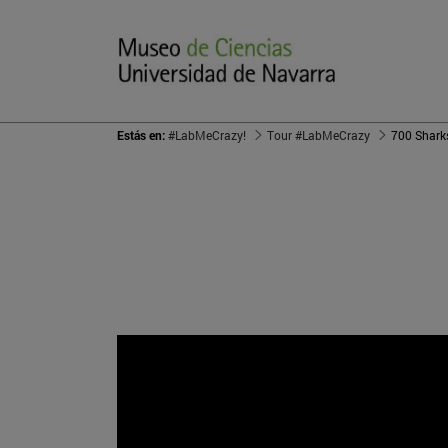
Estás en:
#LabMeCrazy!
Tour #LabMeCrazy
700 Shark