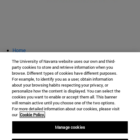
Home
Inscripción
The University of Navarra website uses our own and third-
Empresas
party cookies to store and retrieve information when you
browse. Different types of cookies have different purposes.
Jornadas de Orientación Profesional
For example, to identify you as a user, obtain information
about your browsing habits respecting your privacy, or
personalize how the content is displayed. You can select the
cookies you want to enable or accept them all. This banner
Facultad de Enfermería
will remain active until you choose one of the two options.
For more detailed information about our cookies, please visit
C/ Irunlarrea, 1
our
Cookie Policy.
Pamplona
31008
Navarra
Manage cookies
España