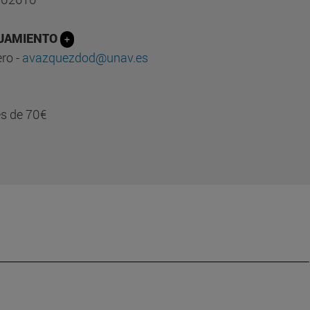
OJAMIENTO
+
ro -
avazquezdod@unav.es
 es de 70€