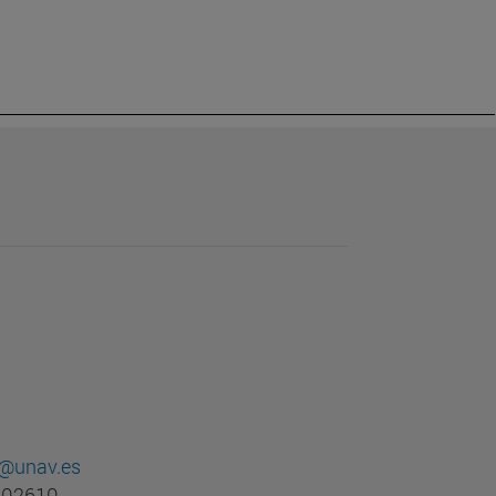
@unav.es
 802610