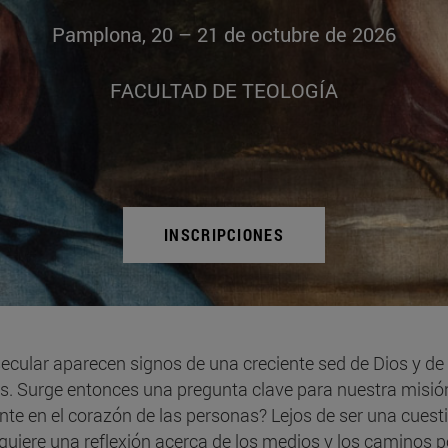
Pamplona, 20 – 21 de octubre de 2026
FACULTAD DE TEOLOGÍA
INSCRIPCIONES
tsecular aparecen signos de una creciente sed de Dios y 
s. Surge entonces una pregunta clave para nuestra misión
te en el corazón de las personas? Lejos de ser una cuestió
quiere una reflexión acerca de los medios y los caminos po