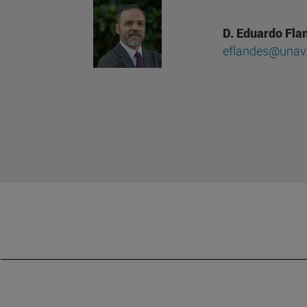
D. Eduardo Fla
eflandes@unav