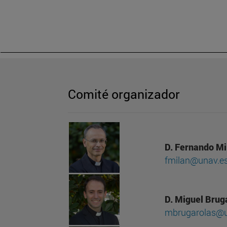
Comité organizador
D. Fernando Mi
fmilan@unav.e
D. Miguel Brug
mbrugarolas@u