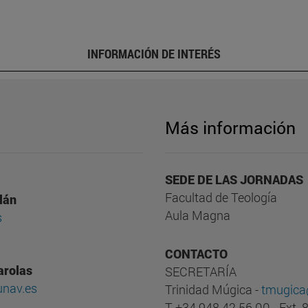
INFORMACIÓN DE INTERÉS
Más información
SEDE DE LAS JORNADAS
Facultad de Teología
lán
Aula Magna
s
CONTACTO
arolas
SECRETARÍA
nav.es
Trinidad Múgica -
tmugica
T +34 948 42 56 00 - Ext.