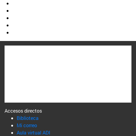
Accesos directos
(abre en nueva ventana)
Biblioteca
(abre en nueva ventana)
Mi correo
(abre en nueva ventana)
Aula virtual ADI