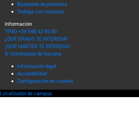
(abre en nueva ventana)
Búsqueda de personas
(abre en nueva ventana)
Trabaja con nosotros
Información
TFNO +34 948 42 56 00
¿QUÉ GRADO TE INTERESA?
¿QUÉ MÁSTER TE INTERESA?
© Universidad de Navarra
Información legal
Accesibilidad
Configuración de cookies
Localizador de campus