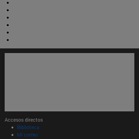
Accesos directos
(abre en nueva ventana)
Biblioteca
(abre en nueva ventana)
Mi correo