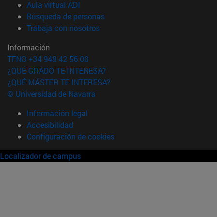
(abre en nueva ventana)
Aula virtual ADI
(abre en nueva ventana)
Búsqueda de personas
(abre en nueva ventana)
Trabaja con nosotros
Información
TFNO +34 948 42 56 00
¿QUÉ GRADO TE INTERESA?
¿QUÉ MÁSTER TE INTERESA?
© Universidad de Navarra
Información legal
Accesibilidad
Configuración de cookies
Localizador de campus