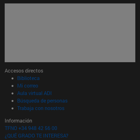
Accesos directos
(abre en nueva ventana)
Biblioteca
(abre en nueva ventana)
Mi correo
(abre en nueva ventana)
Aula virtual ADI
(abre en nueva ventana)
Búsqueda de personas
(abre en nueva ventana)
Trabaja con nosotros
Información
TFNO +34 948 42 56 00
¿QUÉ GRADO TE INTERESA?