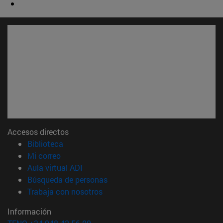
Accesos directos
(abre en nueva ventana)
Biblioteca
(abre en nueva ventana)
Mi correo
(abre en nueva ventana)
Aula virtual ADI
(abre en nueva ventana)
Búsqueda de personas
(abre en nueva ventana)
Trabaja con nosotros
Información